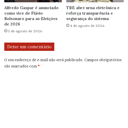
Alfredo Gaspar é anunciado
TRE abre urna eletrônica e
como vice de Flávio
reforça transparência e
Bolsonaro para as Eleições
segurança do sistema
de 2026
4 de agosto de 2026
5 de agosto de 2026
Deixe um comentário
O seu endereço de e-mail não será publicado.
Campos obrigatórios
são marcados com
*
C
o
m
e
n
t
á