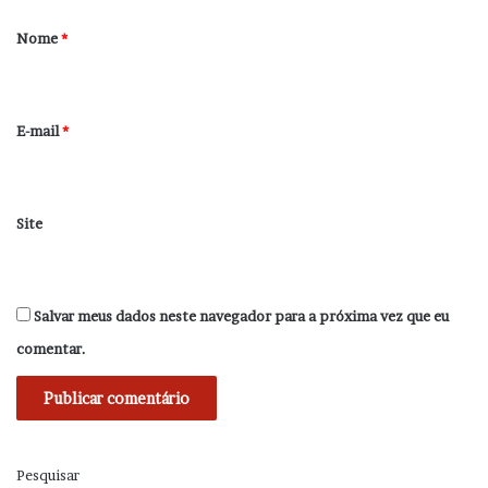
r
Nome
*
i
o
*
E-mail
*
Site
Salvar meus dados neste navegador para a próxima vez que eu
comentar.
Pesquisar