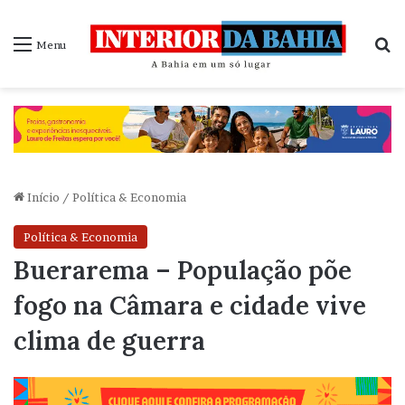
P
Menu
Início
/
Política & Economia
Política & Economia
Buerarema – População põe
fogo na Câmara e cidade vive
clima de guerra