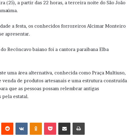
a (25), a partir das 22 horas, a terceira noite do São João
Sumaúma.
dade a festa, os conhecidos forrozeiros Alcimar Monteiro
se apresentar.
e do Recôncavo baiano foi a cantora paraibana Elba
ste uma área alternativa, conhecida como Praça Multiuso,
e venda de produtos artesanais e uma estrutura construída
 para que as pessoas possam relembrar antigas
pela estatal.
erest
Reddit
VK
OK
Pocket
Compartilhar via e-mail
Imprimir