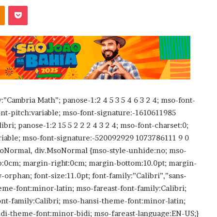
OK
Pocket
:”Cambria Math”; panose-1:2 4 5 3 5 4 6 3 2 4; mso-font-
nt-pitch:variable; mso-font-signature:-1610611985
bri; panose-1:2 15 5 2 2 2 4 3 2 4; mso-font-charset:0;
riable; mso-font-signature:-520092929 1073786111 9 0
.MsoNormal, div.MsoNormal {mso-style-unhide:no; mso-
op:0cm; margin-right:0cm; margin-bottom:10.0pt; margin-
orphan; font-size:11.0pt; font-family:”Calibri”,”sans-
heme-font:minor-latin; mso-fareast-font-family:Calibri;
nt-family:Calibri; mso-hansi-theme-font:minor-latin;
di-theme-font:minor-bidi; mso-fareast-language:EN-US;}