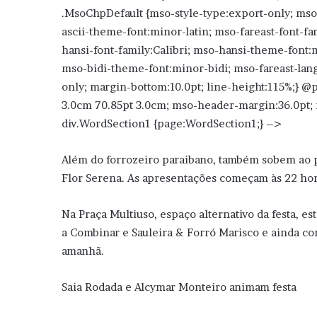
.MsoChpDefault {mso-style-type:export-only; mso-
ascii-theme-font:minor-latin; mso-fareast-font-fa
hansi-font-family:Calibri; mso-hansi-theme-font:
mso-bidi-theme-font:minor-bidi; mso-fareast-lan
only; margin-bottom:10.0pt; line-height:115%;} @
3.0cm 70.85pt 3.0cm; mso-header-margin:36.0pt; 
div.WordSection1 {page:WordSection1;} –>
Além do forrozeiro paraibano, também sobem ao p
Flor Serena. As apresentações começam às 22 hor
Na Praça Multiuso, espaço alternativo da festa,
a Combinar e Sauleira & Forró Marisco e ainda com
amanhã.
Saia Rodada e Alcymar Monteiro animam festa