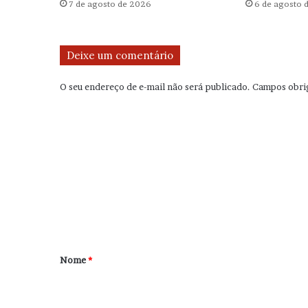
7 de agosto de 2026
6 de agosto 
Deixe um comentário
O seu endereço de e-mail não será publicado.
Campos obri
C
o
m
e
n
t
á
r
Nome
*
i
o