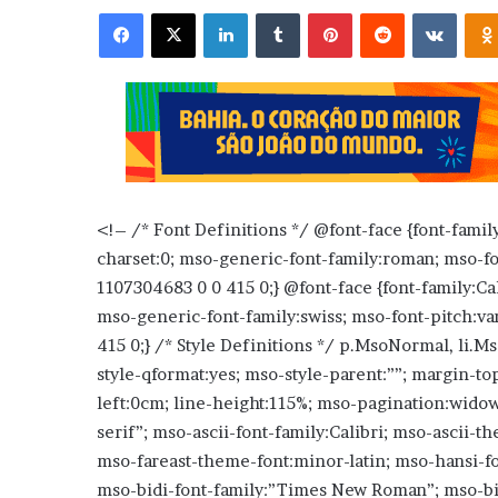
Facebook
X
Linkedin
Tumblr
Pinterest
Reddit
VK
<!– /* Font Definitions */ @font-face {font-family
charset:0; mso-generic-font-family:roman; mso-fo
1107304683 0 0 415 0;} @font-face {font-family:Cali
mso-generic-font-family:swiss; mso-font-pitch:va
415 0;} /* Style Definitions */ p.MsoNormal, li
style-qformat:yes; mso-style-parent:””; margin-t
left:0cm; line-height:115%; mso-pagination:widow-
serif”; mso-ascii-font-family:Calibri; mso-ascii-t
mso-fareast-theme-font:minor-latin; mso-hansi-fo
mso-bidi-font-family:”Times New Roman”; mso-bi