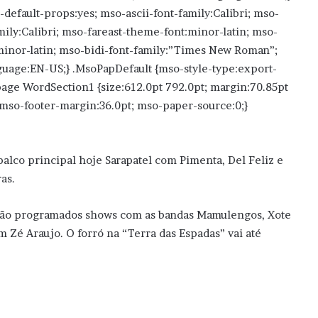
default-props:yes; mso-ascii-font-family:Calibri; mso-
mily:Calibri; mso-fareast-theme-font:minor-latin; mso-
minor-latin; mso-bidi-font-family:”Times New Roman”;
guage:EN-US;} .MsoPapDefault {mso-style-type:export-
page WordSection1 {size:612.0pt 792.0pt; margin:70.85pt
mso-footer-margin:36.0pt; mso-paper-source:0;}
alco principal hoje Sarapatel com Pimenta, Del Feliz e
as.
 estão programados shows com as bandas Mamulengos, Xote
 Zé Araujo. O forró na “Terra das Espadas” vai até