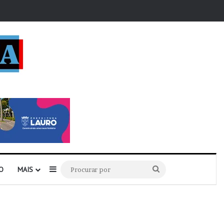
r
Barra Lateral
Procurar
O
MAIS
por