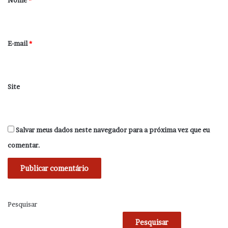
Nome
*
i
o
*
E-mail
*
Site
Salvar meus dados neste navegador para a próxima vez que eu
comentar.
Pesquisar
Pesquisar