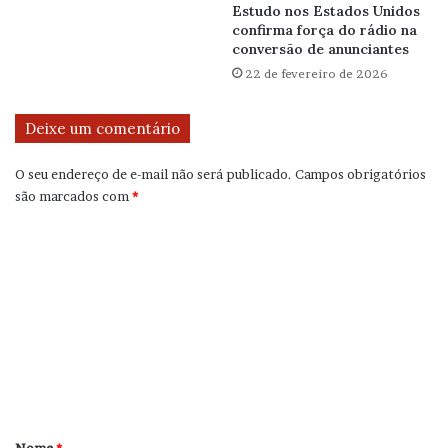
Estudo nos Estados Unidos
confirma força do rádio na
conversão de anunciantes
22 de fevereiro de 2026
Deixe um comentário
O seu endereço de e-mail não será publicado.
Campos obrigatórios
são marcados com
*
C
o
m
e
n
t
á
r