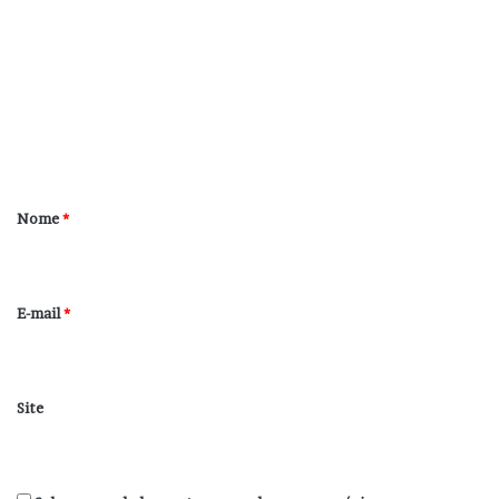
o
m
e
n
t
á
r
Nome
*
i
o
*
E-mail
*
Site