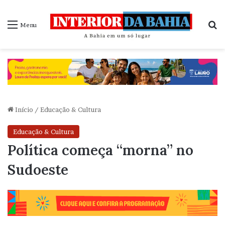
P
Menu
Início
/
Educação & Cultura
Educação & Cultura
Política começa “morna” no
Sudoeste