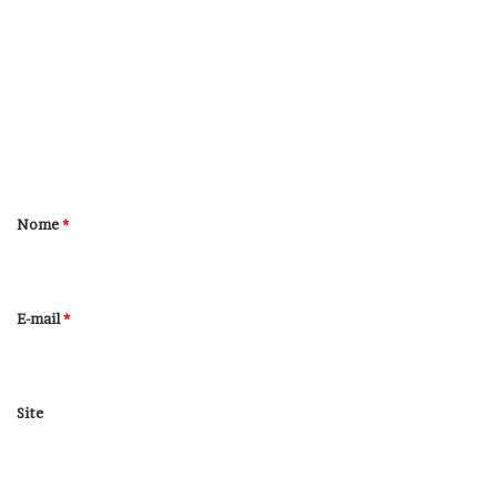
o
m
e
n
t
á
r
Nome
*
i
o
*
E-mail
*
Site