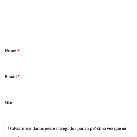
m
e
n
t
á
r
Nome
*
i
o
*
E-mail
*
Site
Salvar meus dados neste navegador para a próxima vez que eu