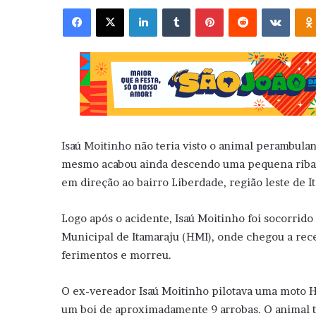
Facebook
X
Linkedin
Tumblr
Pinterest
Reddit
VK
Isaú Moitinho não teria visto o animal perambula
mesmo acabou ainda descendo uma pequena ribanc
em direção ao bairro Liberdade, região leste de I
Logo após o acidente, Isaú Moitinho foi socorrido
Municipal de Itamaraju (HMI), onde chegou a rece
ferimentos e morreu.
O ex-vereador Isaú Moitinho pilotava uma moto Ho
um boi de aproximadamente 9 arrobas. O animal 