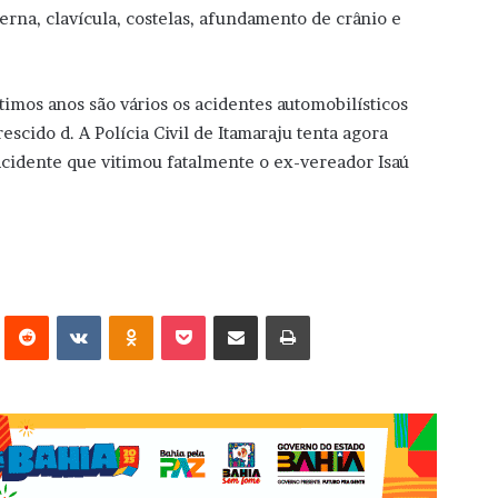
perna, clavícula, costelas, afundamento de crânio e
timos anos são vários os acidentes automobilísticos
scido d. A Polícia Civil de Itamaraju tenta agora
acidente que vitimou fatalmente o ex-vereador Isaú
erest
Reddit
VK
OK
Pocket
Compartilhar via e-mail
Imprimir