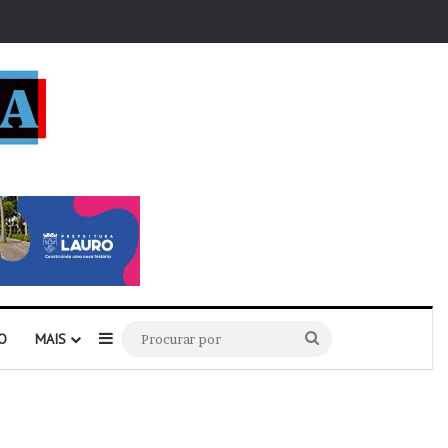
r
Barra Lateral
Procurar
O
MAIS
por