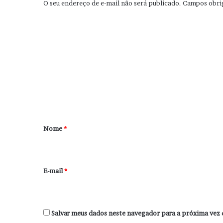
O seu endereço de e-mail não será publicado.
Campos obri
C
o
m
e
n
t
á
r
Nome
*
i
o
*
E-mail
*
Salvar meus dados neste navegador para a próxima vez 