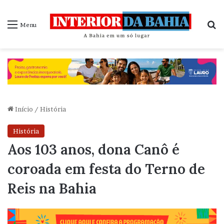
P
Menu
Início
/
História
História
Aos 103 anos, dona Canô é
coroada em festa do Terno de
Reis na Bahia