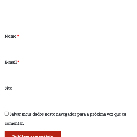
n
t
á
r
Nome
*
i
o
*
E-mail
*
Site
Salvar meus dados neste navegador para a próxima vez que eu
comentar.