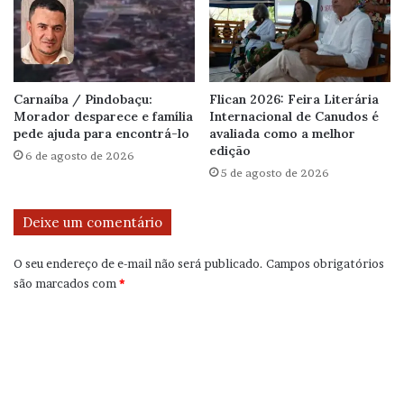
Carnaíba / Pindobaçu:
Flican 2026: Feira Literária
Morador desparece e família
Internacional de Canudos é
pede ajuda para encontrá-lo
avaliada como a melhor
edição
6 de agosto de 2026
5 de agosto de 2026
Deixe um comentário
O seu endereço de e-mail não será publicado.
Campos obrigatórios
são marcados com
*
C
o
m
e