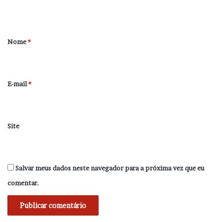
t
á
r
Nome
*
i
o
*
E-mail
*
Site
Salvar meus dados neste navegador para a próxima vez que eu
comentar.