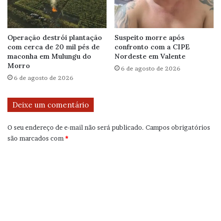
Operação destrói plantação
Suspeito morre após
com cerca de 20 mil pés de
confronto com a CIPE
maconha em Mulungu do
Nordeste em Valente
Morro
6 de agosto de 2026
6 de agosto de 2026
Deixe um comentário
O seu endereço de e-mail não será publicado.
Campos obrigatórios
são marcados com
*
C
o
m
e
n