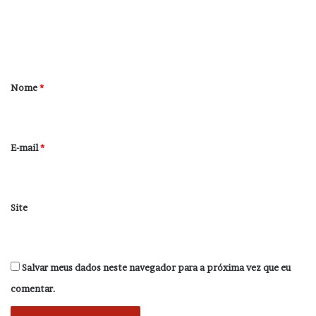
n
t
á
r
Nome
*
i
o
*
E-mail
*
Site
Salvar meus dados neste navegador para a próxima vez que eu
comentar.