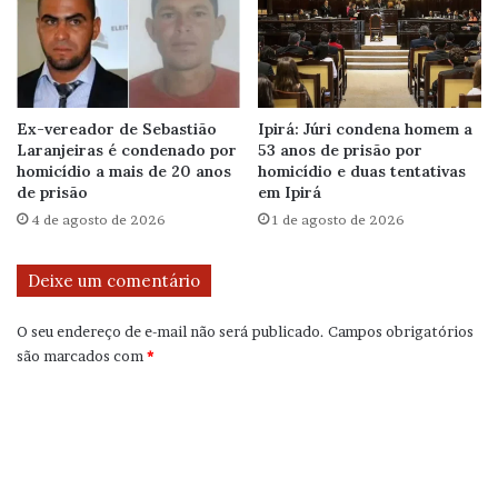
Ex-vereador de Sebastião
Ipirá: Júri condena homem a
Laranjeiras é condenado por
53 anos de prisão por
homicídio a mais de 20 anos
homicídio e duas tentativas
de prisão
em Ipirá
4 de agosto de 2026
1 de agosto de 2026
Deixe um comentário
O seu endereço de e-mail não será publicado.
Campos obrigatórios
são marcados com
*
C
o
m
e