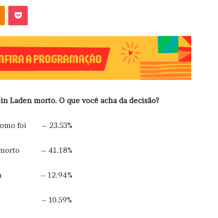
OK
Pocket
Bin Laden morto. O que você acha da decisão?
r como foi – 23.53%
stá morto – 41.18%
lver nada – 12.94%
oi criado – 10.59%