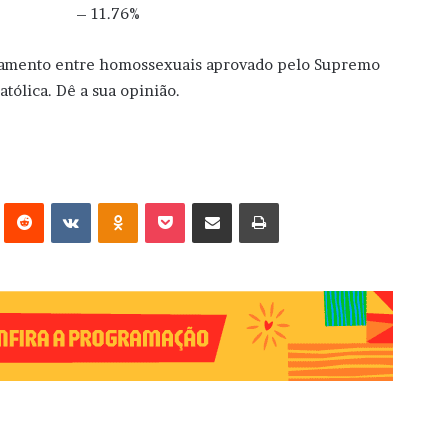
ecidir – 11.76%
asamento entre homossexuais aprovado pelo Supremo
tólica. Dê a sua opinião.
erest
Reddit
VK
OK
Pocket
Compartilhar via e-mail
Imprimir