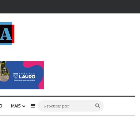
r
Barra Lateral
Procurar
O
MAIS
por