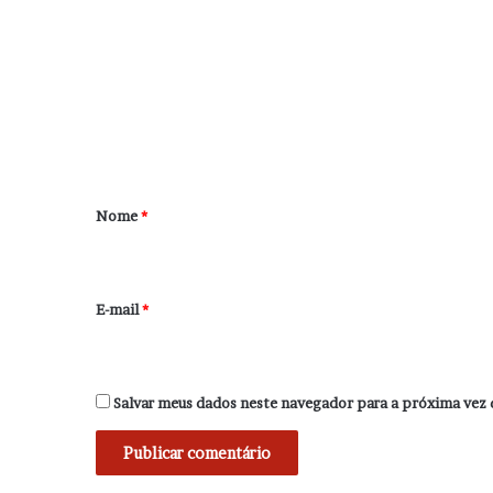
o
m
e
n
t
á
r
Nome
*
i
o
*
E-mail
*
Salvar meus dados neste navegador para a próxima vez 