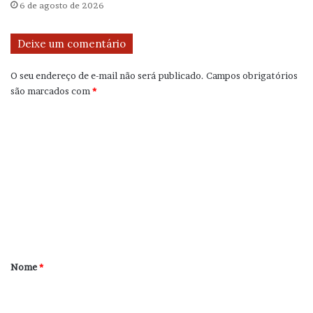
6 de agosto de 2026
Deixe um comentário
O seu endereço de e-mail não será publicado.
Campos obrigatórios
são marcados com
*
C
o
m
e
n
t
á
r
Nome
*
i
o