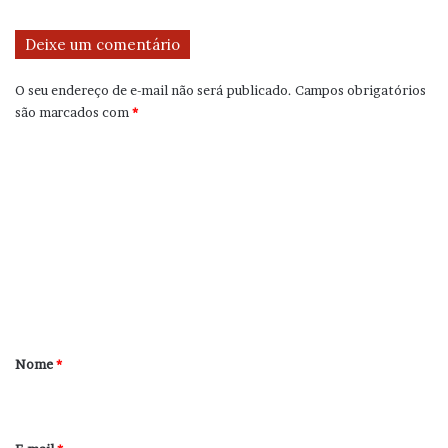
Deixe um comentário
O seu endereço de e-mail não será publicado.
Campos obrigatórios
são marcados com
*
C
o
m
e
n
t
á
r
Nome
*
i
o
*