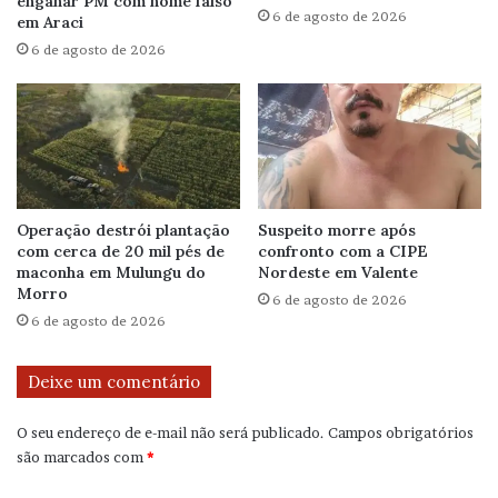
enganar PM com nome falso
6 de agosto de 2026
em Araci
6 de agosto de 2026
Operação destrói plantação
Suspeito morre após
com cerca de 20 mil pés de
confronto com a CIPE
maconha em Mulungu do
Nordeste em Valente
Morro
6 de agosto de 2026
6 de agosto de 2026
Deixe um comentário
O seu endereço de e-mail não será publicado.
Campos obrigatórios
são marcados com
*
C