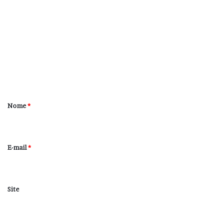
o
m
e
n
t
á
r
Nome
*
i
o
*
E-mail
*
Site