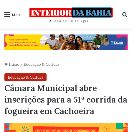
P
Menu
Início
/
Educação & Cultura
Educação & Cultura
Câmara Municipal abre
inscrições para a 51ª corrida da
fogueira em Cachoeira