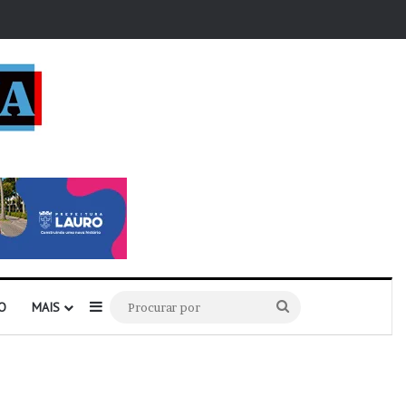
r
Barra Lateral
Procurar
O
MAIS
por