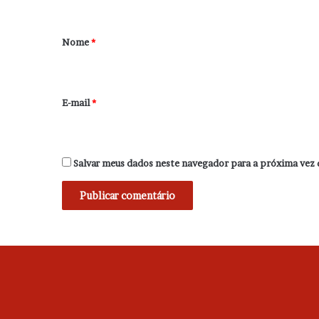
á
r
Nome
*
i
o
*
E-mail
*
Salvar meus dados neste navegador para a próxima vez 