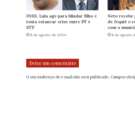
INSS: Lula age para blindar filho e
Neto recebe 
tenta estancar crise entre PF e
de Jequié e 
STF
com o municí
8 de agosto de 2026
8 de agosto 
Deixe um comentário
O seu endereço de e-mail não será publicado.
Campos obri
C
o
m
e
n
t