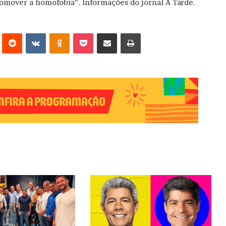
promover a homofobia”. Informações do jornal A Tarde.
erest
Reddit
VK
OK
Pocket
Compartilhar via e-mail
Imprimir