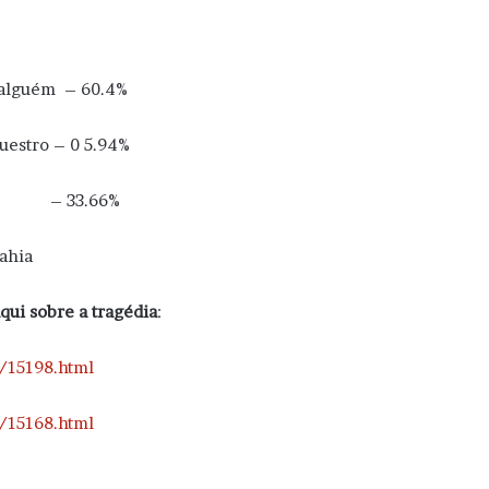
e alguém – 60.4%
questro – 0 5.94%
ções – 33.66%
Bahia
qui sobre a tragédia
:
/15198.html
/15168.html