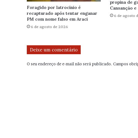
propina de g
Foragido por latrocínio é
Cansanção e 
recapturado após tentar enganar
6 de agosto 
PM com nome falso em Araci
6 de agosto de 2026
Deixe um comentário
O seu endereço de e-mail não será publicado.
Campos obri
C
o
m
e
n
t
á