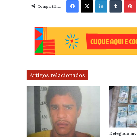
Facebook
X
Linkedin
Tumblr
Pint
Compartilhar
Artigos relacionados
Delegado inv