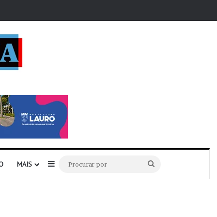
r
Barra Lateral
Procurar
O
MAIS
por