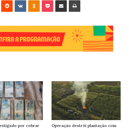
erest
Reddit
VK
OK
Pocket
Compartilhar via e-mail
Imprimir
estigado por cobrar
Operação destrói plantação com