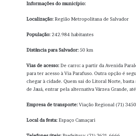
Informações do município:
Localização:
Região Metropolitana de Salvador
População:
242.984 habitantes
Distância para Salvador:
50 km
Vias de acesso:
De carro
:
a partir da Avenida Para
para ter acesso à Via Parafuso. Outra opção é seg
chegar à cidade. Quem sai do Litoral Norte, basta
de Jauá, entrar pela alternativa Várzea Grande, até
Empresa de transporte:
Viação Regional (71) 345
Local da festa:
Espaço Camaçari
Telefones úteis:
Prefeitura:
(71) 3621-6666