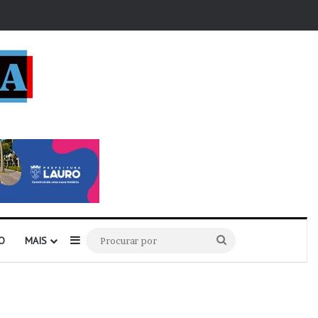
r
Barra Lateral
Procurar
O
MAIS
por