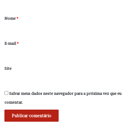
á
r
Nome
*
i
o
*
E-mail
*
Site
Salvar meus dados neste navegador para a próxima vez que eu
comentar.