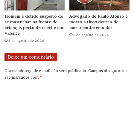
Homem é detido suspeito de
Advogado de Paulo Afonso é
se masturbar na frente de
morto a tiros dentro de
crianças perto de creche em
carro em Jeremoabo
Valente
5 de agosto de 2026
5 de agosto de 2026
Deixe um comentário
O seu endereço de e-mail não será publicado.
Campos obrigatórios
são marcados com
*
C
o
m
e
n
t