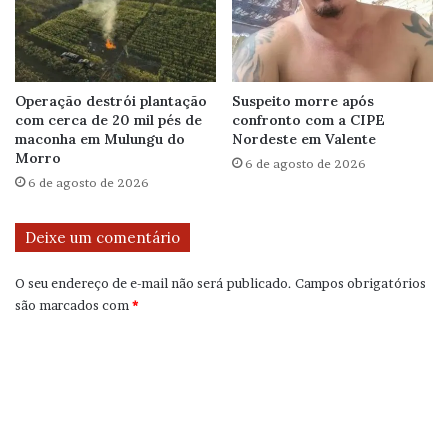
Operação destrói plantação
Suspeito morre após
com cerca de 20 mil pés de
confronto com a CIPE
maconha em Mulungu do
Nordeste em Valente
Morro
6 de agosto de 2026
6 de agosto de 2026
Deixe um comentário
O seu endereço de e-mail não será publicado.
Campos obrigatórios
são marcados com
*
C
o
m
e