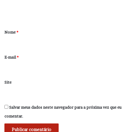
n
t
á
r
Nome
*
i
o
*
E-mail
*
Site
Salvar meus dados neste navegador para a próxima vez que eu
comentar.