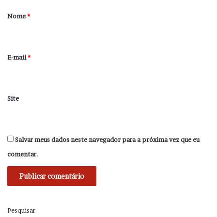
r
Nome
*
i
o
*
E-mail
*
Site
Salvar meus dados neste navegador para a próxima vez que eu
comentar.
Pesquisar