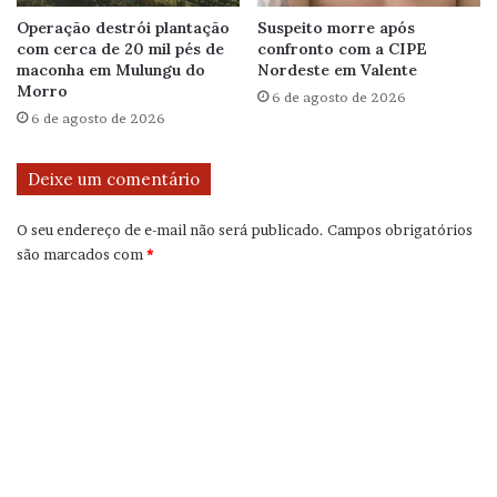
Operação destrói plantação
Suspeito morre após
com cerca de 20 mil pés de
confronto com a CIPE
maconha em Mulungu do
Nordeste em Valente
Morro
6 de agosto de 2026
6 de agosto de 2026
Deixe um comentário
O seu endereço de e-mail não será publicado.
Campos obrigatórios
são marcados com
*
C
o
m
e
n
t
á