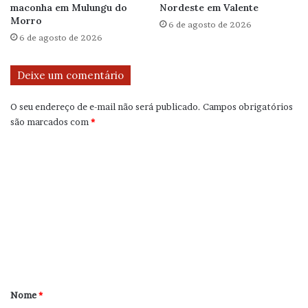
maconha em Mulungu do
Nordeste em Valente
Morro
6 de agosto de 2026
6 de agosto de 2026
Deixe um comentário
O seu endereço de e-mail não será publicado.
Campos obrigatórios
são marcados com
*
C
o
m
e
n
t
á
r
Nome
*