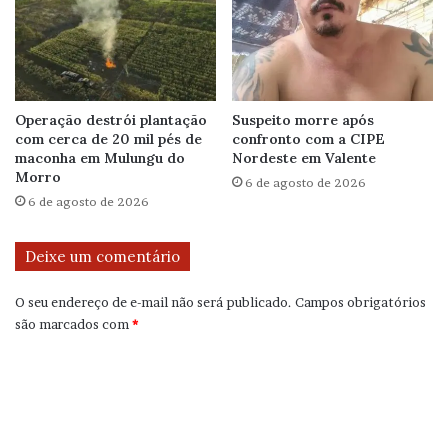
Operação destrói plantação
Suspeito morre após
com cerca de 20 mil pés de
confronto com a CIPE
maconha em Mulungu do
Nordeste em Valente
Morro
6 de agosto de 2026
6 de agosto de 2026
Deixe um comentário
O seu endereço de e-mail não será publicado.
Campos obrigatórios
são marcados com
*
C
o
m