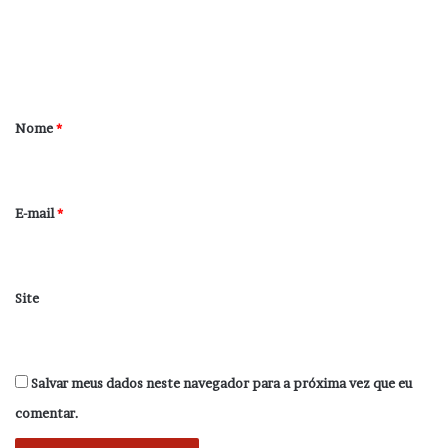
e
n
t
á
r
Nome
*
i
o
*
E-mail
*
Site
Salvar meus dados neste navegador para a próxima vez que eu
comentar.