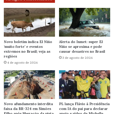
Novo boletim indica El Niño
Alerta do Inmet: super El
‘muito forte’ e eventos
Niño se aproxima e pode
extremos no Brasil; veja as
causar desastres no Brasil
regiões
3 de agosto de 2026
4 de agosto de 2026
Novo afundamento interdita
PL lança Flávio à Presidência
faixa da BR-324 em Simões
com IA do pai para declarar
Filho após liberação da pista
apoio e vídeo de Michelle