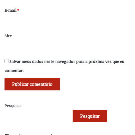
o
*
E-mail
*
Site
Salvar meus dados neste navegador para a próxima vez que eu
comentar.
Pesquisar
Pesquisar