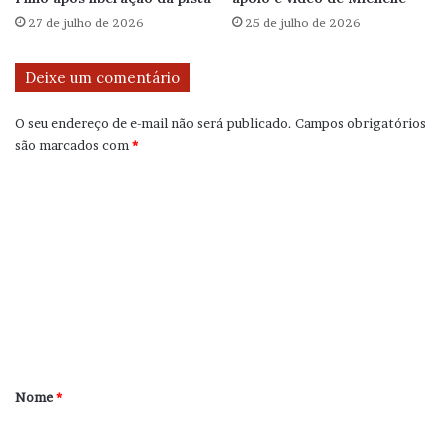
27 de julho de 2026
25 de julho de 2026
Deixe um comentário
O seu endereço de e-mail não será publicado.
Campos obrigatórios
são marcados com
*
C
o
m
e
n
t
á
r
Nome
*
i