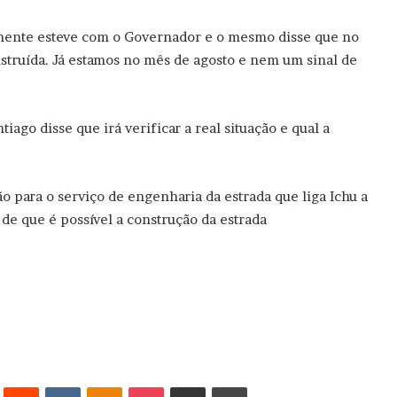
emente esteve com o Governador e o mesmo disse que no
struída. Já estamos no mês de agosto e nem um sinal de
ago disse que irá verificar a real situação e qual a
ção para o serviço de engenharia da estrada que liga Ichu a
de que é possível a construção da estrada
erest
Reddit
VK
OK
Pocket
Compartilhar via e-mail
Imprimir