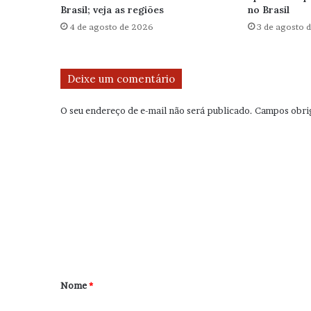
Brasil; veja as regiões
no Brasil
4 de agosto de 2026
3 de agosto 
Deixe um comentário
O seu endereço de e-mail não será publicado.
Campos obri
C
o
m
e
n
t
á
r
Nome
*
i