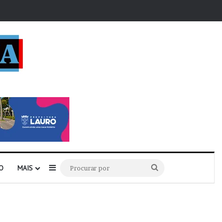
r
Barra Lateral
Procurar
O
MAIS
por