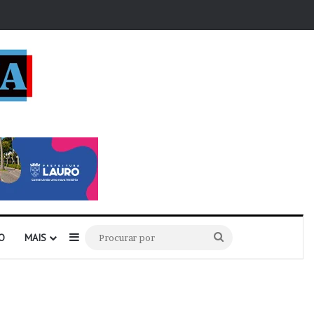
r
Barra Lateral
Procurar
O
MAIS
por