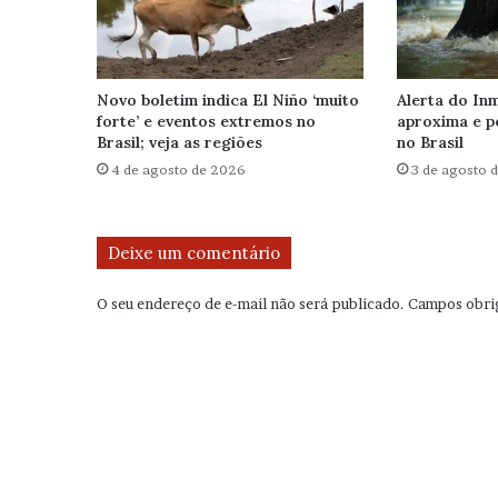
Novo boletim indica El Niño ‘muito
Alerta do Inm
forte’ e eventos extremos no
aproxima e p
Brasil; veja as regiões
no Brasil
4 de agosto de 2026
3 de agosto 
Deixe um comentário
O seu endereço de e-mail não será publicado.
Campos obri
C
o
m
e
n