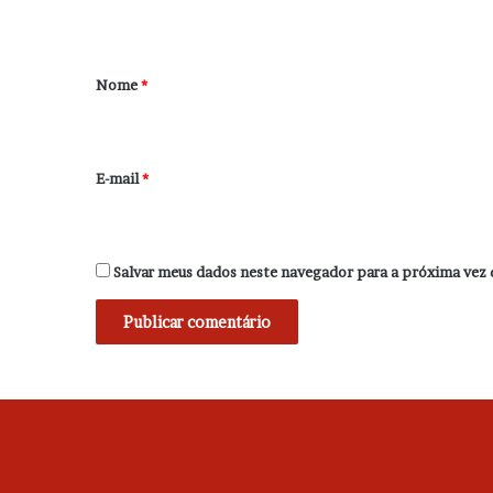
t
á
r
Nome
*
i
o
*
E-mail
*
Salvar meus dados neste navegador para a próxima vez 