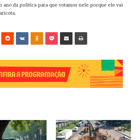
 ano da politica para que votamos nele porque ele vai
ricota.
erest
Reddit
VK
OK
Pocket
Compartilhar via e-mail
Imprimir