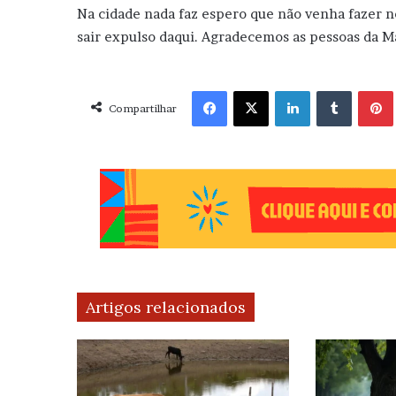
Na cidade nada faz espero que não venha fazer no
sair expulso daqui. Agradecemos as pessoas da Ma
Facebook
X
Linkedin
Tumblr
Pint
Compartilhar
Artigos relacionados