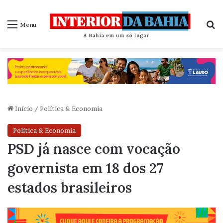
P
Menu
Início
/
Política & Economia
Política & Economia
PSD já nasce com vocação
governista em 18 dos 27
estados brasileiros