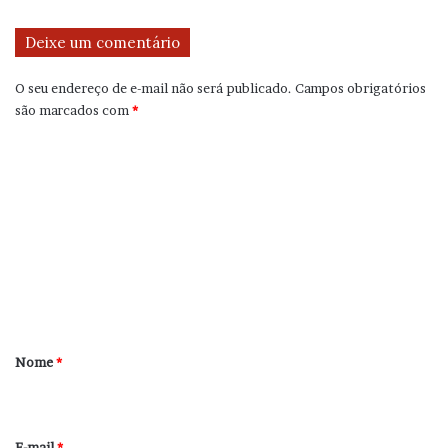
Deixe um comentário
O seu endereço de e-mail não será publicado.
Campos obrigatórios
são marcados com
*
C
o
m
e
n
t
á
r
Nome
*
i
o
*
E-mail
*