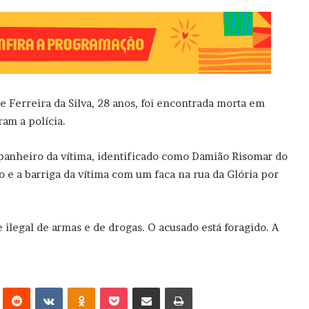
 Ferreira da Silva, 28 anos, foi encontrada morta em
am a polícia.
mpanheiro da vítima, identificado como Damião Risomar do
 e a barriga da vítima com um faca na rua da Glória por
e ilegal de armas e de drogas. O acusado está foragido. A
erest
Reddit
VK
OK
Pocket
Compartilhar via e-mail
Imprimir