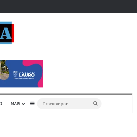
r
Barra Lateral
Procurar
O
MAIS
por