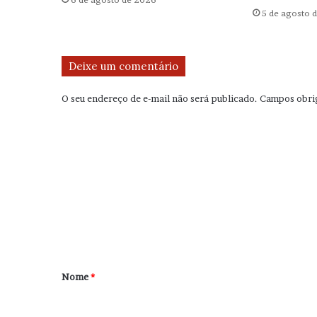
5 de agosto 
Deixe um comentário
O seu endereço de e-mail não será publicado.
Campos obri
C
o
m
e
n
t
á
r
Nome
*
i
o