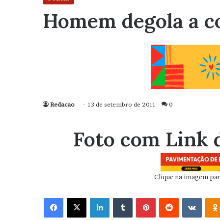
Homem degola a c
Redacao
13 de setembro de 2011
0
Foto com Link 
Clique na imagem para
Facebook
X
Linkedin
Tumblr
Pinterest
Reddit
VK