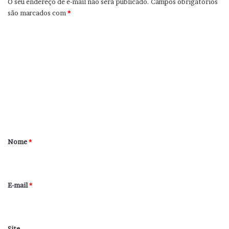
O seu endereço de e-mail não será publicado.
Campos obrigatórios
são marcados com
*
C
o
m
e
n
t
á
r
Nome
*
i
o
*
E-mail
*
Site