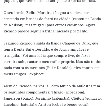
popular, que vêm desde a cantiga até o samba de roda.
O seu irmão, Zelito Moreira, chegou a se destacar
cantando em bandas de forró na cidade (cantou na Banda
de Neilson), mas migrou para outros caminhos. Agora,
Ricardo parece seguir a trilha iniciada por Zelito.
Segundo Ricardo a saída da Banda Chapéu de Ouro, que
tem à frente Bui e Deraldo, é de forma amigável e
tranquila. “Foi uma idéia que sempre tive, de fazer
carreira solo, cantar o meu estilo próprio. Mas não tenho
nada contra os meninos (Bui e Deraldo), eles continuam
meus amigos”, explicou.
Além de Ricardo, na voz, a Forró Muído da Mulestha tem
os seguintes componentes: Thiago (acordeom),
Jamerson (baixo), Jorginho (zabumba), Cleiton (guitarra),
Lucelmo (bateria) e Ariston (cobel e beque vocal).