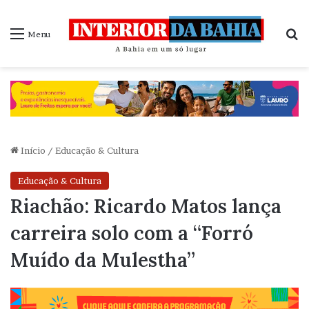
P
Menu
Início
/
Educação & Cultura
Educação & Cultura
Riachão: Ricardo Matos lança
carreira solo com a “Forró
Muído da Mulestha”