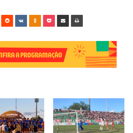
erest
Reddit
VK
OK
Pocket
Compartilhar via e-mail
Imprimir