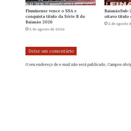
Fluminense vence o SSA e
BaianãoSub-2
conquista título da Série B do
oitavo título
Baianão 2026
2 de agosto 
2 de agosto de 2026
Deixe um comentário
O seu endereço de e-mail não será publicado.
Campos obri
C
o
m
e
n
t
á