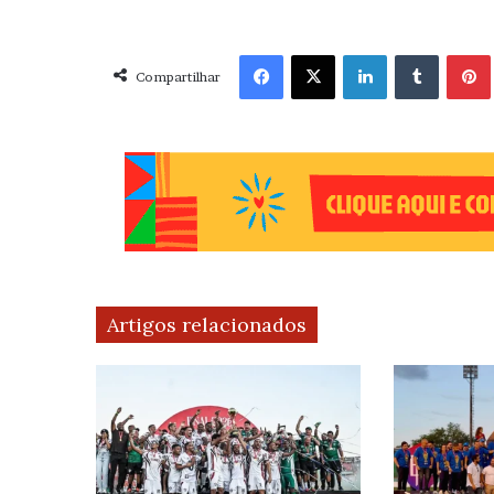
Facebook
X
Linkedin
Tumblr
Pint
Compartilhar
Artigos relacionados