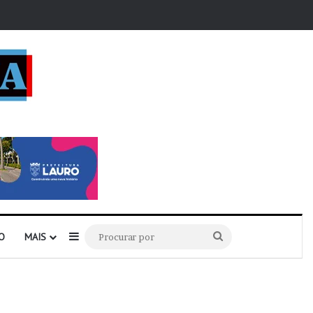
r
Barra Lateral
Procurar
O
MAIS
por