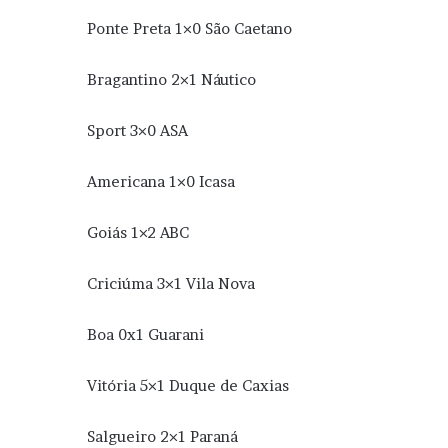
Ponte Preta 1×0 São Caetano
Bragantino 2×1 Náutico
Sport 3×0 ASA
Americana 1×0 Icasa
Goiás 1×2 ABC
Criciúma 3×1 Vila Nova
Boa 0x1 Guarani
Vitória 5×1 Duque de Caxias
Salgueiro 2×1 Paraná