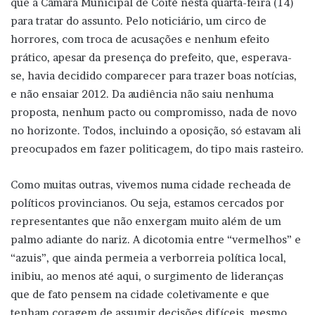
que a Câmara Municipal de Coité nesta quarta-feira (14)
para tratar do assunto. Pelo noticiário, um circo de
horrores, com troca de acusações e nenhum efeito
prático, apesar da presença do prefeito, que, esperava-
se, havia decidido comparecer para trazer boas notícias,
e não ensaiar 2012. Da audiência não saiu nenhuma
proposta, nenhum pacto ou compromisso, nada de novo
no horizonte. Todos, incluindo a oposição, só estavam ali
preocupados em fazer politicagem, do tipo mais rasteiro.
Como muitas outras, vivemos numa cidade recheada de
políticos provincianos. Ou seja, estamos cercados por
representantes que não enxergam muito além de um
palmo adiante do nariz. A dicotomia entre “vermelhos” e
“azuis”, que ainda permeia a verborreia política local,
inibiu, ao menos até aqui, o surgimento de lideranças
que de fato pensem na cidade coletivamente e que
tenham coragem de assumir decisões difíceis, mesmo