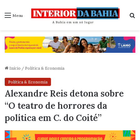
P
Menu
Início
/
Política & Economia
Política & Economia
Alexandre Reis detona sobre
“O teatro de horrores da
política em C. do Coité”