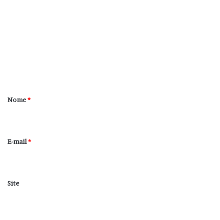
o
m
e
n
t
á
r
Nome
*
i
o
*
E-mail
*
Site