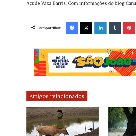
Açude Vaza Barris. Com informações do blog Can
Facebook
X
Linkedin
Tumblr
Pint
Compartilhar
Artigos relacionados