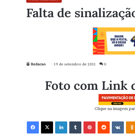
Falta de sinalizaç
Redacao
19 de setembro de 2011
0
Foto com Link 
Clique na imagem para
Facebook
X
Linkedin
Tumblr
Pinterest
Reddit
VK