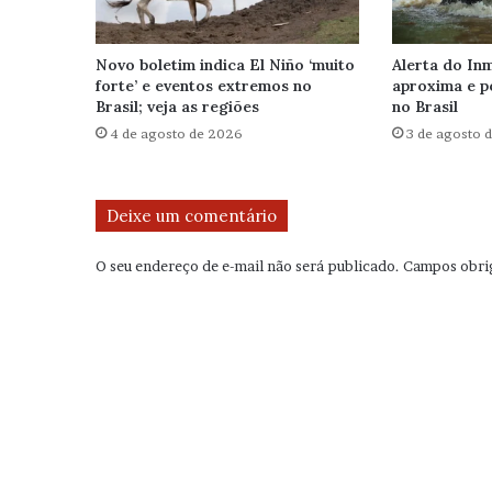
Novo boletim indica El Niño ‘muito
Alerta do Inm
forte’ e eventos extremos no
aproxima e p
Brasil; veja as regiões
no Brasil
4 de agosto de 2026
3 de agosto 
Deixe um comentário
O seu endereço de e-mail não será publicado.
Campos obri
C
o
m
e
n
t