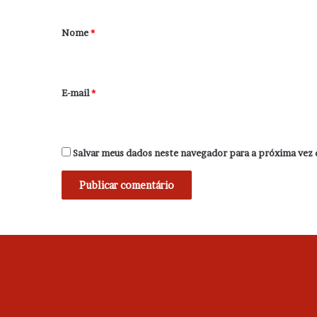
á
r
Nome
*
i
o
*
E-mail
*
Salvar meus dados neste navegador para a próxima vez 