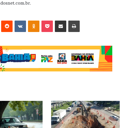
udosnet.com.br.
erest
Reddit
VK
OK
Pocket
Compartilhar via e-mail
Imprimir