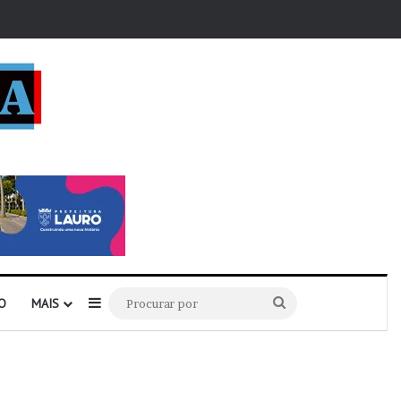
r
Barra Lateral
Procurar
O
MAIS
por