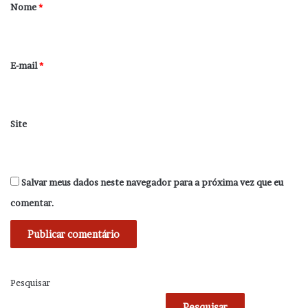
r
Nome
*
i
o
*
E-mail
*
Site
Salvar meus dados neste navegador para a próxima vez que eu
comentar.
Pesquisar
Pesquisar