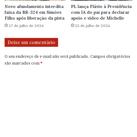
Novo afundamento interdita
PL lança Flávio à Presidência
faixa da BR-324 em Simões
com IA do pai para declarar
Filho após liberação da pista
apoio e vídeo de Michelle
27 de julho de 2026
25 de julho de 2026
Deixe um comentário
O seu endereço de e-mail não será publicado.
Campos obrigatórios
são marcados com
*
C
o
m
e
n
t
á