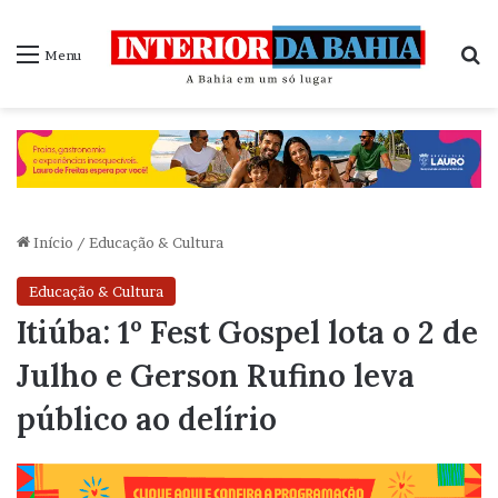
P
Menu
Início
/
Educação & Cultura
Educação & Cultura
Itiúba: 1º Fest Gospel lota o 2 de
Julho e Gerson Rufino leva
público ao delírio