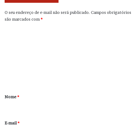
O seu endereço de e-mail não será publicado.
Campos obrigatórios
são marcados com
*
C
o
m
e
n
t
á
r
Nome
*
i
o
*
E-mail
*