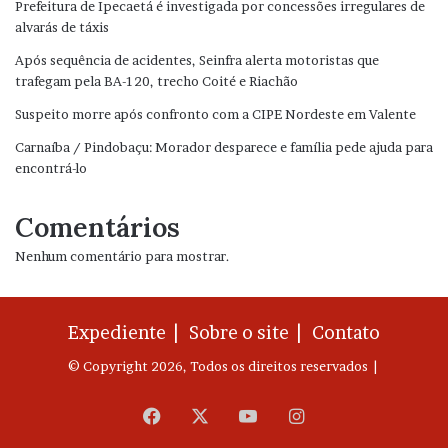
Prefeitura de Ipecaetá é investigada por concessões irregulares de
alvarás de táxis
Após sequência de acidentes, Seinfra alerta motoristas que
trafegam pela BA-120, trecho Coité e Riachão
Suspeito morre após confronto com a CIPE Nordeste em Valente
Carnaíba / Pindobaçu: Morador desparece e família pede ajuda para
encontrá-lo
Comentários
Nenhum comentário para mostrar.
Expediente |
Sobre o site |
Contato
© Copyright 2026, Todos os direitos reservados |
Facebook
X
YouTube
Instagram