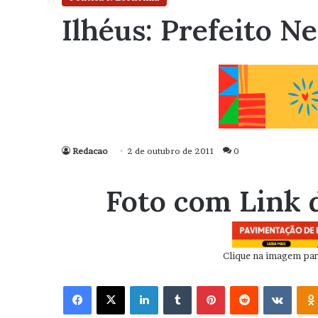
Ilhéus: Prefeito N
Redacao
2 de outubro de 2011
0
Foto com Link 
Clique na imagem para
Facebook
X
Linkedin
Tumblr
Pinterest
Reddit
VK