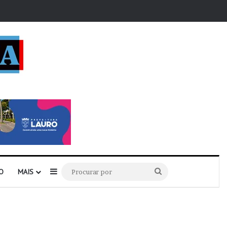
r
Barra Lateral
Procurar
O
MAIS
por