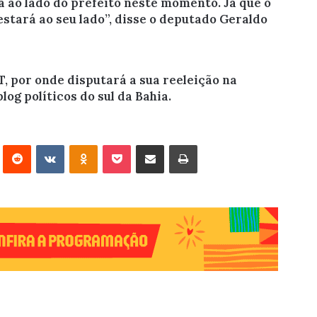
á ao lado do prefeito neste momento. Já que o
tará ao seu lado”, disse o deputado Geraldo
PT, por onde disputará a sua reeleição na
log políticos do sul da Bahia.
erest
Reddit
VK
OK
Pocket
Compartilhar via e-mail
Imprimir