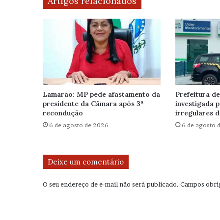
Artigos relacionados
Lamarão: MP pede afastamento da
Prefeitura de
presidente da Câmara após 3ª
investigada 
recondução
irregulares d
6 de agosto de 2026
6 de agosto 
Deixe um comentário
O seu endereço de e-mail não será publicado.
Campos obri
C
o