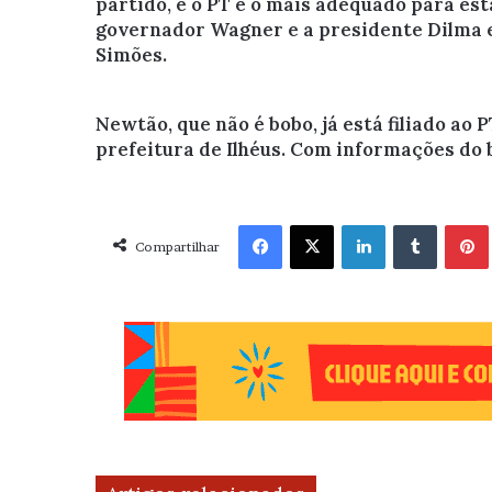
partido, e o PT é o mais adequado para est
governador Wagner e a presidente Dilma es
Simões.
Newtão, que não é bobo, já está filiado ao 
prefeitura de Ilhéus. Com informações do b
Facebook
X
Linkedin
Tumblr
Pint
Compartilhar