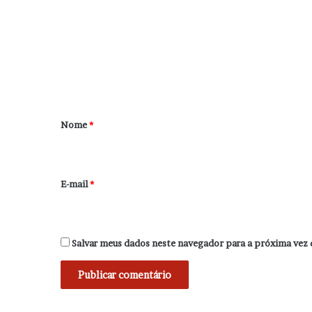
m
e
n
t
á
r
Nome
*
i
o
*
E-mail
*
Salvar meus dados neste navegador para a próxima vez 