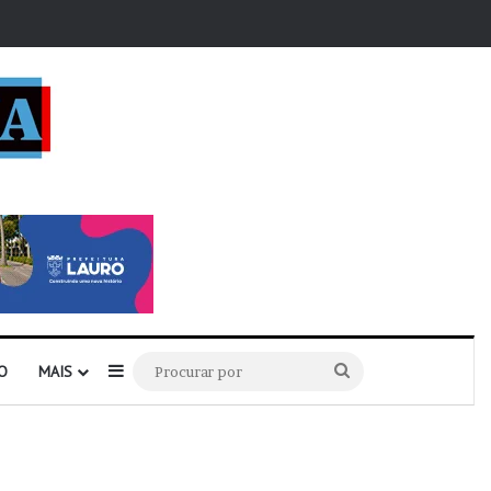
r
Barra Lateral
Procurar
O
MAIS
por