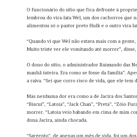
O funcionário do sítio que fica defronte à propr
lembrou do vira-lata Wel, um dos cachorros que 
alimentou só o pastor preto Hulk e o outro vira-la
“Quando vi que Wel não estava mais com a gente, 
Muito triste ver ele vomitando até morrer”, disse,
O dono do sítio, o administrador Raimundo das N
manhã inteira. Era como se fosse da família”. Ap
a raiva. “Sei que corro risco de vida, que ele te
Mas nenhuma dor era como a de Jacira dos Santos
“Biscuí”, “Latoia”, “Jack Chan”, “Preta”, “Zóio Fu
morrer. “Latoia veio babando em cima de mim com
dona Jacira, ainda chocada.
“Sargento”, de apenas um mês de vida, foi um dos