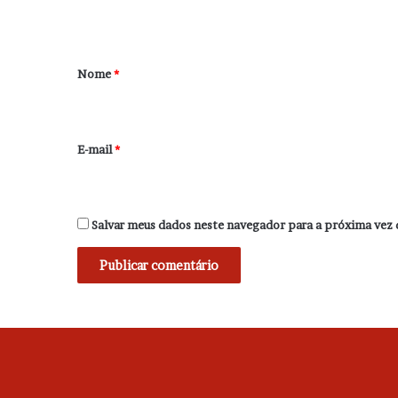
t
á
r
Nome
*
i
o
*
E-mail
*
Salvar meus dados neste navegador para a próxima vez 