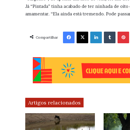
Já “Pintada” tinha acabado de ter ninhada de oit
amamentar. “Ela ainda está tremendo. Pode passar
Facebook
X
Linkedin
Tumblr
Pint
Compartilhar
Artigos relacionados