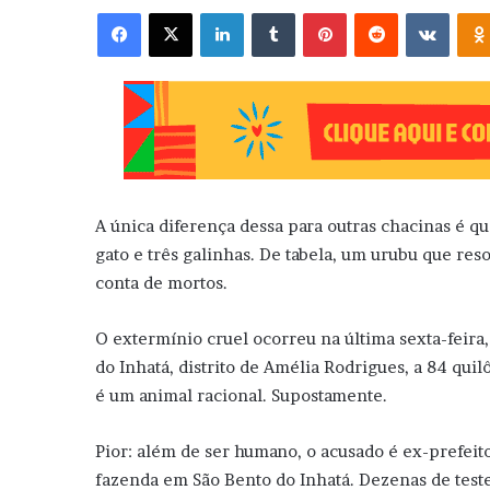
Facebook
X
Linkedin
Tumblr
Pinterest
Reddit
VK
A única diferença dessa para outras chacinas é q
gato e três galinhas. De tabela, um urubu que re
conta de mortos.
O extermínio cruel ocorreu na última sexta-feira
do Inhatá, distrito de Amélia Rodrigues, a 84 quil
é um animal racional. Supostamente.
Pior: além de ser humano, o acusado é ex-prefeit
fazenda em São Bento do Inhatá. Dezenas de te