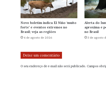
Novo boletim indica El Niño ‘muito
Alerta do Inm
forte’ e eventos extremos no
aproxima e p
Brasil; veja as regiões
no Brasil
4 de agosto de 2026
3 de agosto 
Deixe um comentário
O seu endereço de e-mail não será publicado.
Campos obri
C
o
m
e
n