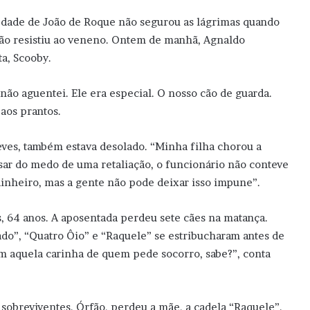
iedade de João de Roque não segurou as lágrimas quando
não resistiu ao veneno. Ontem de manhã, Agnaldo
ta, Scooby.
não aguentei. Ele era especial. O nosso cão de guarda.
 aos prantos.
eves, também estava desolado. “Minha filha chorou a
esar do medo de uma retaliação, o funcionário não conteve
m dinheiro, mas a gente não pode deixar isso impune”.
, 64 anos. A aposentada perdeu sete cães na matança.
rado”, “Quatro Ôio” e “Raquele” se estribucharam antes de
 aquela carinha de quem pede socorro, sabe?”, conta
 sobreviventes. Órfão, perdeu a mãe, a cadela “Raquele”.