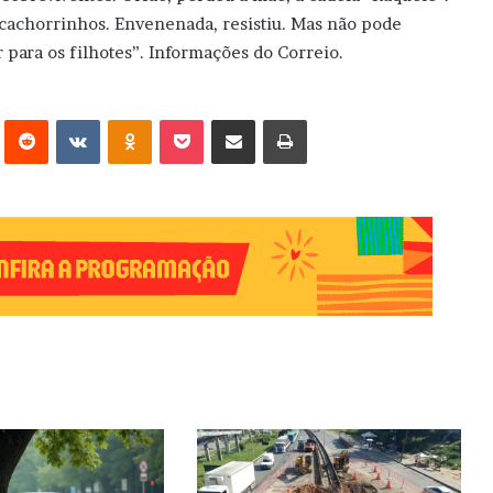
o cachorrinhos. Envenenada, resistiu. Mas não pode
 para os filhotes”. Informações do Correio.
erest
Reddit
VK
OK
Pocket
Compartilhar via e-mail
Imprimir