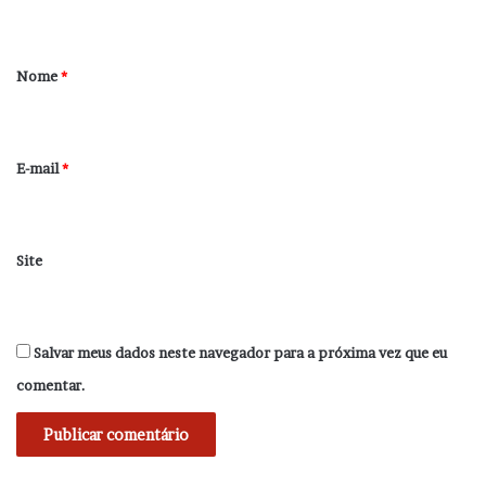
t
á
r
Nome
*
i
o
*
E-mail
*
Site
Salvar meus dados neste navegador para a próxima vez que eu
comentar.