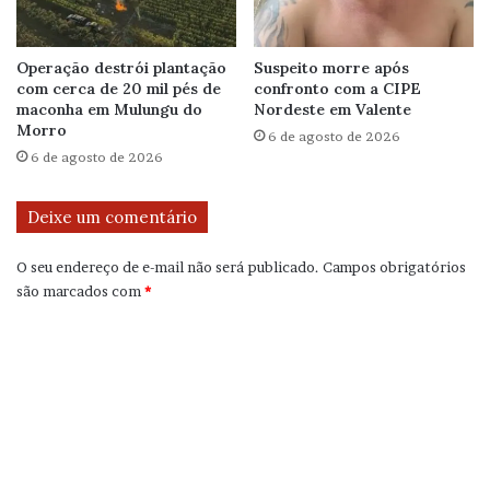
Operação destrói plantação
Suspeito morre após
com cerca de 20 mil pés de
confronto com a CIPE
maconha em Mulungu do
Nordeste em Valente
Morro
6 de agosto de 2026
6 de agosto de 2026
Deixe um comentário
O seu endereço de e-mail não será publicado.
Campos obrigatórios
são marcados com
*
C
o
m
e
n