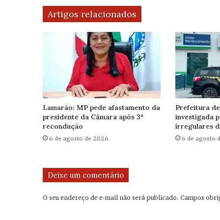
Artigos relacionados
Lamarão: MP pede afastamento da
Prefeitura de
presidente da Câmara após 3ª
investigada 
recondução
irregulares d
6 de agosto de 2026
6 de agosto 
Deixe um comentário
O seu endereço de e-mail não será publicado.
Campos obri
C