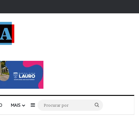
r
Barra Lateral
Procurar
O
MAIS
por