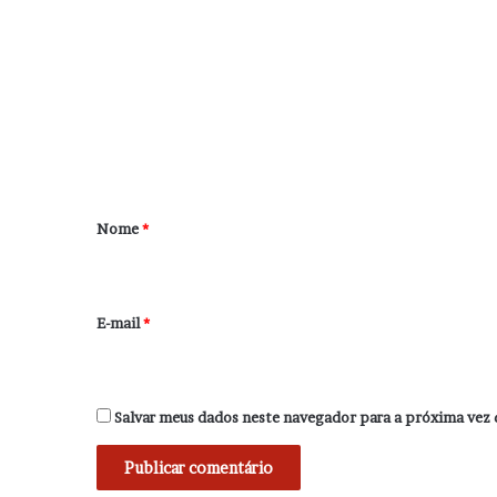
o
m
e
n
t
á
r
Nome
*
i
o
*
E-mail
*
Salvar meus dados neste navegador para a próxima vez 