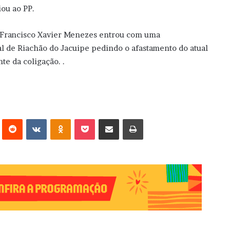
iou ao PP.
, Francisco Xavier Menezes entrou com uma
al de Riachão do Jacuipe pedindo o afastamento do atual
te da coligação. .
erest
Reddit
VK
OK
Pocket
Compartilhar via e-mail
Imprimir