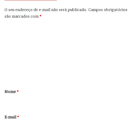
O seu endereço de e-mail não será publicado.
Campos obrigatórios
são marcados com
*
C
o
m
e
n
t
á
r
Nome
*
i
o
*
E-mail
*