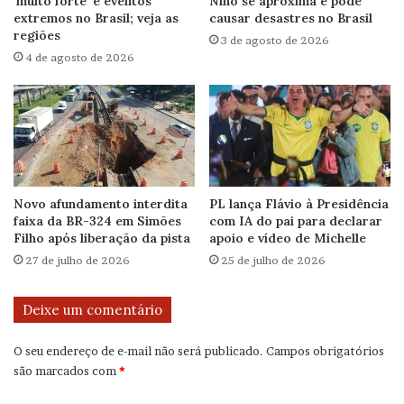
‘muito forte’ e eventos
Niño se aproxima e pode
extremos no Brasil; veja as
causar desastres no Brasil
regiões
3 de agosto de 2026
4 de agosto de 2026
Novo afundamento interdita
PL lança Flávio à Presidência
faixa da BR-324 em Simões
com IA do pai para declarar
Filho após liberação da pista
apoio e vídeo de Michelle
27 de julho de 2026
25 de julho de 2026
Deixe um comentário
O seu endereço de e-mail não será publicado.
Campos obrigatórios
são marcados com
*
C