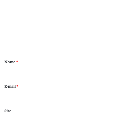
o
m
e
n
t
á
r
Nome
*
i
o
*
E-mail
*
Site