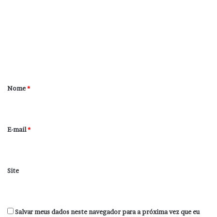
m
e
n
t
á
r
Nome
*
i
o
*
E-mail
*
Site
Salvar meus dados neste navegador para a próxima vez que eu