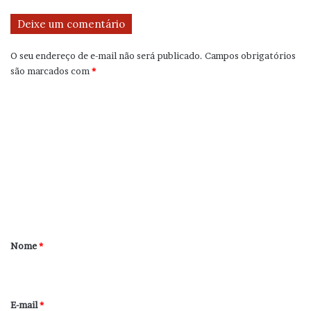
Deixe um comentário
O seu endereço de e-mail não será publicado.
Campos obrigatórios
são marcados com
*
C
o
m
e
n
t
á
r
Nome
*
i
o
*
E-mail
*