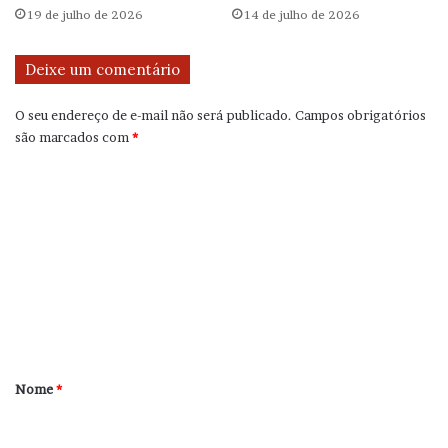
19 de julho de 2026
14 de julho de 2026
Deixe um comentário
O seu endereço de e-mail não será publicado.
Campos obrigatórios
são marcados com
*
C
o
m
e
n
t
á
r
Nome
*
i
o