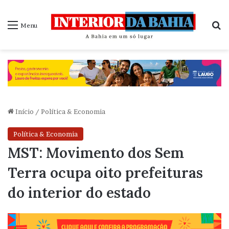
P
Menu
Início
/
Política & Economia
Política & Economia
MST: Movimento dos Sem
Terra ocupa oito prefeituras
do interior do estado