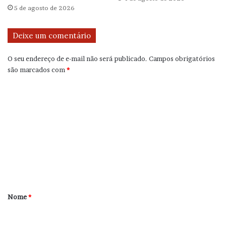
5 de agosto de 2026
Deixe um comentário
O seu endereço de e-mail não será publicado.
Campos obrigatórios
são marcados com
*
C
o
m
e
n
t
á
r
Nome
*
i
o