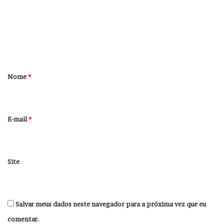
e
n
t
á
r
Nome
*
i
o
*
E-mail
*
Site
Salvar meus dados neste navegador para a próxima vez que eu
comentar.