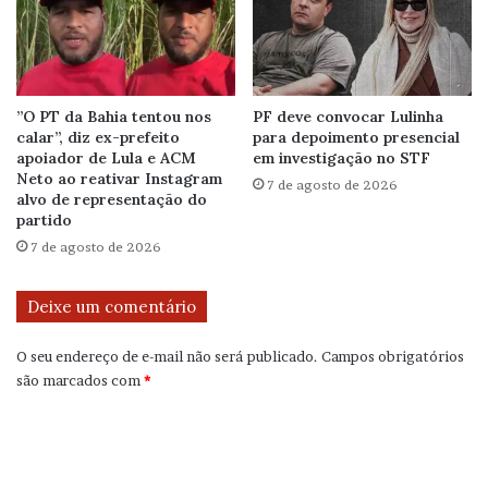
”O PT da Bahia tentou nos
PF deve convocar Lulinha
calar”, diz ex-prefeito
para depoimento presencial
apoiador de Lula e ACM
em investigação no STF
Neto ao reativar Instagram
7 de agosto de 2026
alvo de representação do
partido
7 de agosto de 2026
Deixe um comentário
O seu endereço de e-mail não será publicado.
Campos obrigatórios
são marcados com
*
C
o
m