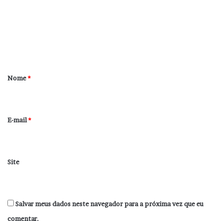
m
e
n
t
á
r
Nome
*
i
o
*
E-mail
*
Site
Salvar meus dados neste navegador para a próxima vez que eu
comentar.