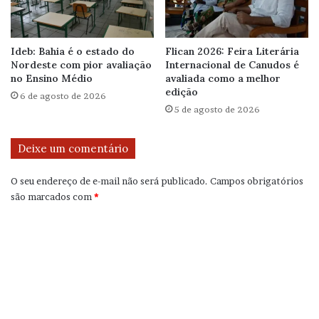
Ideb: Bahia é o estado do
Flican 2026: Feira Literária
Nordeste com pior avaliação
Internacional de Canudos é
no Ensino Médio
avaliada como a melhor
edição
6 de agosto de 2026
5 de agosto de 2026
Deixe um comentário
O seu endereço de e-mail não será publicado.
Campos obrigatórios
são marcados com
*
C
o
m
e
n