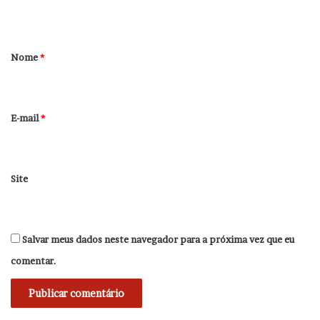
t
á
r
Nome
*
i
o
*
E-mail
*
Site
Salvar meus dados neste navegador para a próxima vez que eu
comentar.