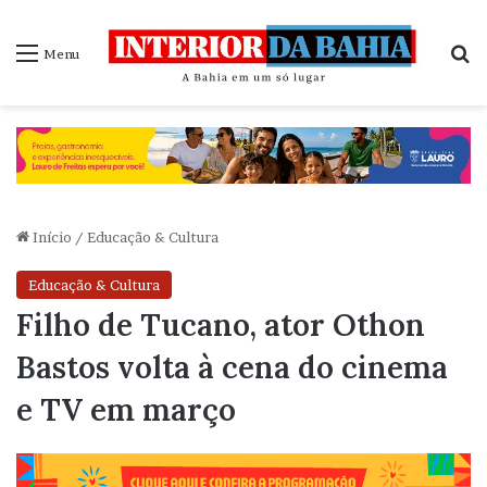
P
Menu
Início
/
Educação & Cultura
Educação & Cultura
Filho de Tucano, ator Othon
Bastos volta à cena do cinema
e TV em março