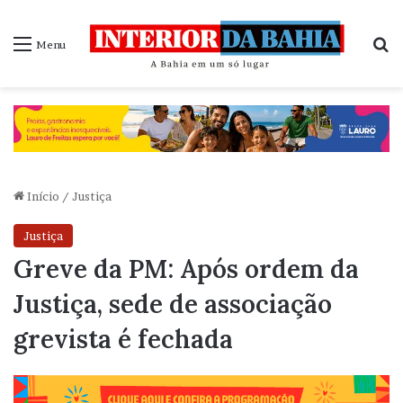
P
Menu
Início
/
Justiça
Justiça
Greve da PM: Após ordem da
Justiça, sede de associação
grevista é fechada