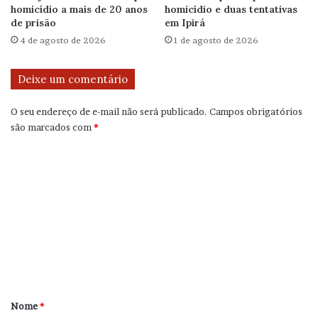
homicídio a mais de 20 anos
homicídio e duas tentativas
de prisão
em Ipirá
4 de agosto de 2026
1 de agosto de 2026
Deixe um comentário
O seu endereço de e-mail não será publicado.
Campos obrigatórios
são marcados com
*
C
o
m
e
n
t
á
r
Nome
*