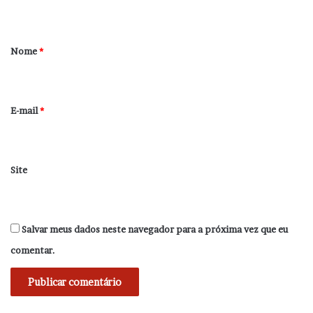
t
á
r
Nome
*
i
o
*
E-mail
*
Site
Salvar meus dados neste navegador para a próxima vez que eu
comentar.