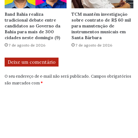
Band Bahia realiza
TCM mantém investigação
tradicional debate entre
sobre contrato de R$ 60 mil
candidatos ao Governo da
para manutenção de
Bahia para mais de 300
instrumentos musicais em
cidades neste domingo (9)
Santa Bárbara
7 de agosto de 2026
7 de agosto de 2026
Deixe um comentário
O seu endereço de e-mail não será publicado.
Campos obrigatórios
são marcados com
*
C
o
m
e
n