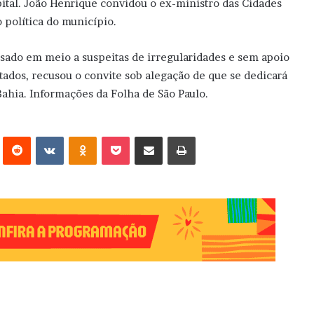
pital. João Henrique convidou o ex-ministro das Cidades
 política do município.
ado em meio a suspeitas de irregularidades e sem apoio
ados, recusou o convite sob alegação de que se dedicará
Bahia. Informações da Folha de São Paulo.
erest
Reddit
VK
OK
Pocket
Compartilhar via e-mail
Imprimir