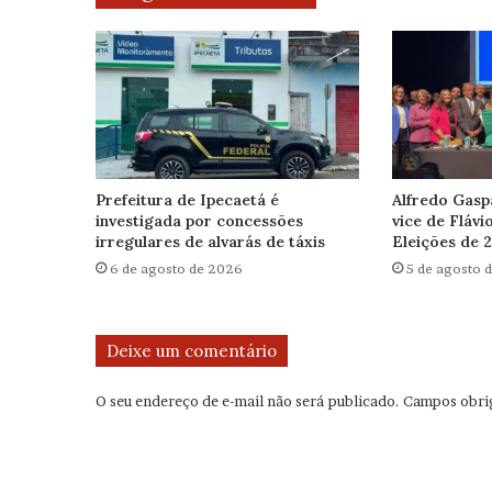
Prefeitura de Ipecaetá é
Alfredo Gasp
investigada por concessões
vice de Flávi
irregulares de alvarás de táxis
Eleições de 
6 de agosto de 2026
5 de agosto 
Deixe um comentário
O seu endereço de e-mail não será publicado.
Campos obri
C
o