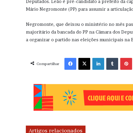
Deputados. Leão é pré-candidato a prefeito da ca
Mário Negromonte (PP) para assumir a articulação
Negromonte, que deixou o ministério no mês pass
majoritário da bancada do PP na Câmara dos Deput
a organizar o partido nas eleições municipais na 
Facebook
X
Linkedin
Tumblr
Pint
Compartilhar
Artigos relacionados