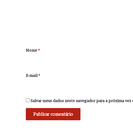
m
e
n
t
á
r
Nome
*
i
o
*
E-mail
*
Salvar meus dados neste navegador para a próxima vez 