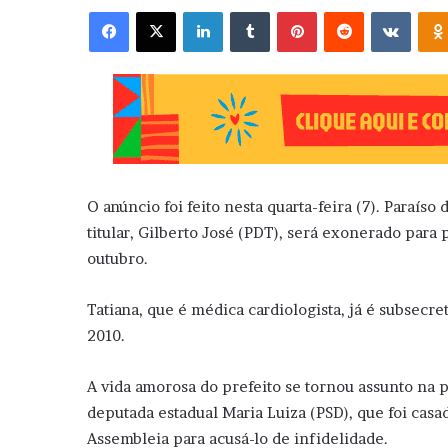
Facebook
X
Linkedin
Tumblr
Pinterest
Reddit
VK
O anúncio foi feito nesta quarta-feira (7). Paraís
titular, Gilberto José (PDT), será exonerado par
outubro.
Tatiana, que é médica cardiologista, já é subsecr
2010.
A vida amorosa do prefeito se tornou assunto na 
deputada estadual Maria Luiza (PSD), que foi casa
Assembleia para acusá-lo de infidelidade.