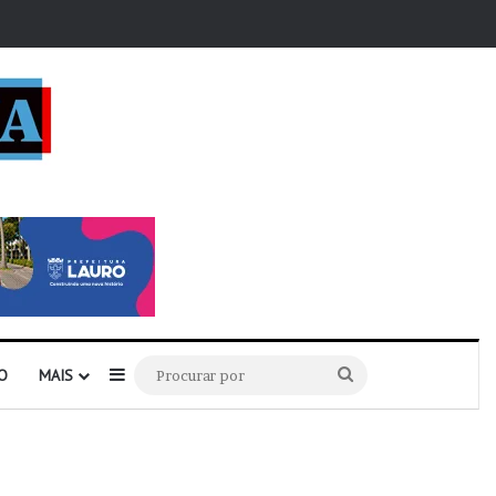
r
Barra Lateral
Procurar
O
MAIS
por